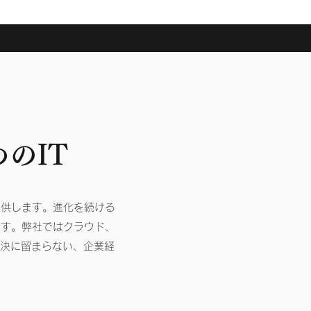
のIT
提供します。進化を続ける
ます。弊社ではクラウド、
解決に留まらない、企業経